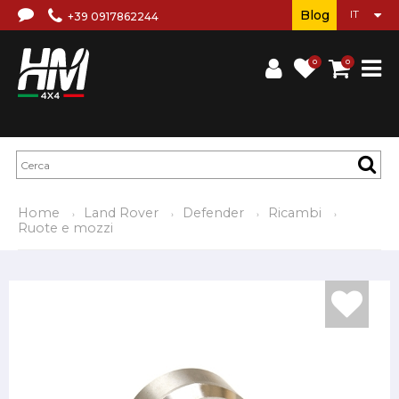
Blog
+39 0917862244
0
0
Home
Land Rover
Defender
Ricambi
Ruote e mozzi