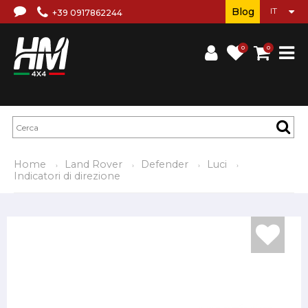
Blog
+39 0917862244
0
0
Home
Land Rover
Defender
Luci
Indicatori di direzione