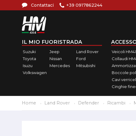
Contattaci
+39 0917862244
IL MIO FUORISTRADA
ACCESSO
Suzuki
Jeep
Land Rover
Veicoli HM4
Toyota
Nissan
Ford
Collaudi H
Isuzu
Mercedes
Mitsubishi
Ammortizzat
Volkswagen
Boccole pol
Cavi verricel
Cinghie fin
Home
Land Rover
Defender
Ricambi