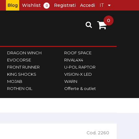
Blog
Wishlist
Registrati
Accedi
0
0
DRAGON WINCH
ROOF SPACE
EVOCORSE
RIVAL4X4
FRONT RUNNER
U-POL RAPTOR
KING SHOCKS
VISION-X LED
MOJAB
WARN
ROTHEN OIL
Offerte & outlet
Cod. 2260