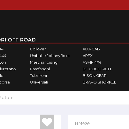
RI OFF ROAD
X4
Coilover
ALU-CAB
M4X4
Uniball e Johnny Joint
APEX
ori
Merchandising
ASFIR 4X4
iuretano
Parafanghi
BF GOODRICH
lo
Tubi freni
BISON GEAR
ecorsa
Universali
BRAVO SNORKEL
Motore
HM4X4