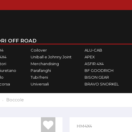
RI OFF ROAD
X4
Coilover
ALU-CAB
M4X4
Uniball e Johnny Joint
APEX
ori
Merchandising
ASFIR 4X4
iuretano
Parafanghi
BF GOODRICH
lo
Tubi freni
BISON GEAR
ecorsa
Universali
BRAVO SNORKEL
Boccole
HM4X4