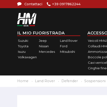
Contattaci
+39 0917862244
IL MIO FUORISTRADA
ACCESSO
Suzuki
Jeep
Land Rover
Veicoli HM4
Toyota
Nissan
Ford
Collaudi H
Isuzu
Mercedes
Mitsubishi
Ammortizzat
Volkswagen
Boccole pol
Cavi verricel
Cinghie fin
Home
Land Rover
Defender
Sospensioni