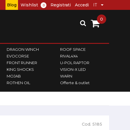
Blog
Wishlist
Registrati
Accedi
0
0
DRAGON WINCH
ROOF SPACE
EVOCORSE
RIVAL4X4
FRONT RUNNER
U-POL RAPTOR
KING SHOCKS
VISION-X LED
MOJAB
WARN
ROTHEN OIL
Offerte & outlet
Cod. 5185