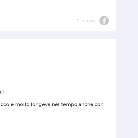
Condividi
li.
e boccole molto longeve nel tempo anche con