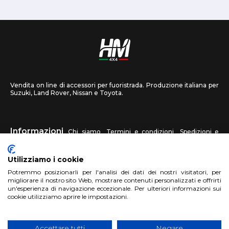
Vendita on line di accessori per fuoristrada. Produzione italiana per
Suzuki, Land Rover, Nissan e Toyota.
Informazioni
Chi siamo
Termini e condizioni
Spedizioni e
recessi
Privacy
Contattaci
Utilizziamo i cookie
HM4X4
Potremmo posizionarli per l'analisi dei dati dei nostri visitatori, per
FAQ
Centri assistenza
Invia una foto
migliorare il nostro sito Web, mostrare contenuti personalizzati e offrirti
un'esperienza di navigazione eccezionale. Per ulteriori informazioni sui
cookie utilizziamo aprire le impostazioni.
Account
Registrati
Accedi
Carrello
Accettare tutti
Negare