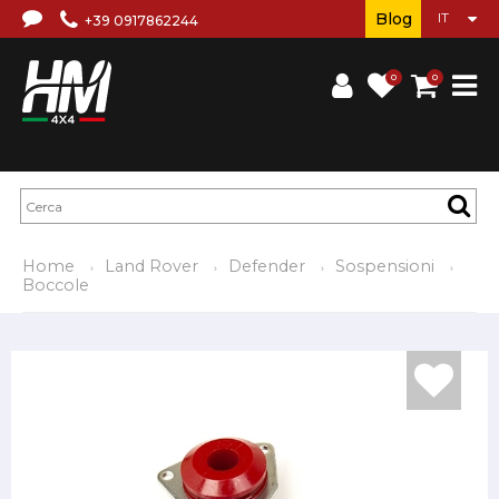
Blog
+39 0917862244
0
0
Home
Land Rover
Defender
Sospensioni
Boccole