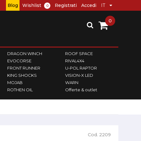
Blog
Wishlist
Registrati
Accedi
0
0
DRAGON WINCH
ROOF SPACE
EVOCORSE
RIVAL4X4
FRONT RUNNER
U-POL RAPTOR
KING SHOCKS
VISION-X LED
MOJAB
WARN
ROTHEN OIL
Offerte & outlet
Cod. 2209