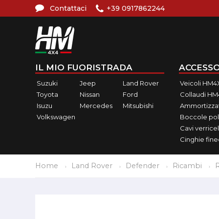
Contattaci
+39 0917862244
IL MIO FUORISTRADA
ACCESSO
Suzuki
Jeep
Land Rover
Veicoli HM4
Toyota
Nissan
Ford
Collaudi H
Isuzu
Mercedes
Mitsubishi
Ammortizzat
Volkswagen
Boccole pol
Cavi verricel
Cinghie fin
Home
Land Rover
Defender
Ricambi