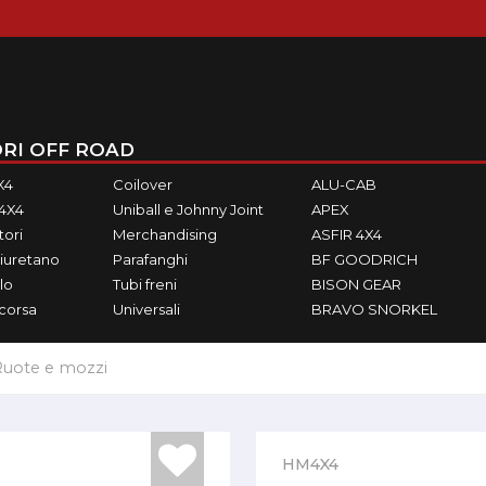
RI OFF ROAD
X4
Coilover
ALU-CAB
M4X4
Uniball e Johnny Joint
APEX
ori
Merchandising
ASFIR 4X4
iuretano
Parafanghi
BF GOODRICH
lo
Tubi freni
BISON GEAR
ecorsa
Universali
BRAVO SNORKEL
Ruote e mozzi
HM4X4