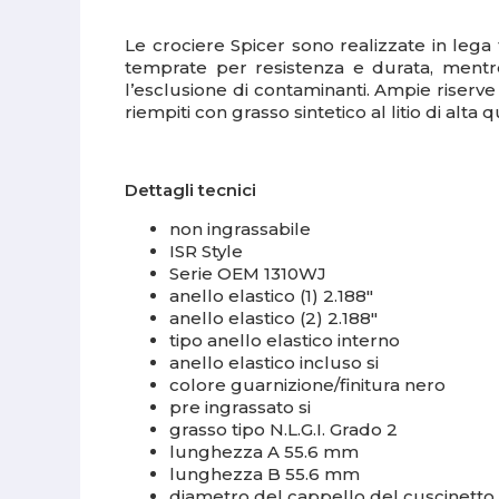
Le crociere Spicer sono realizzate in lega
temprate per resistenza e durata, mentre
l’esclusione di contaminanti. Ampie riserve 
riempiti con grasso sintetico al litio di alta
Dettagli tecnici
non ingrassabile
ISR Style
Serie OEM 1310WJ
anello elastico (1) 2.188"
anello elastico (2) 2.188"
tipo anello elastico interno
anello elastico incluso si
colore guarnizione/finitura nero
pre ingrassato si
grasso tipo N.L.G.I. Grado 2
lunghezza A 55.6 mm
lunghezza B 55.6 mm
diametro del cappello del cuscinett