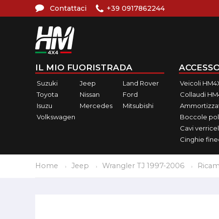
Contattaci
+39 0917862244
IL MIO FUORISTRADA
ACCESSO
Suzuki
Jeep
Land Rover
Veicoli HM4
Toyota
Nissan
Ford
Collaudi H
Isuzu
Mercedes
Mitsubishi
Ammortizzat
Volkswagen
Boccole pol
Cavi verricel
Cinghie fin
Home
Jeep
Wrangler TJ 1997-2006
Ricam