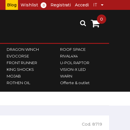
Blog
Wishlist
Registrati
Accedi
0
0
DRAGON WINCH
ROOF SPACE
EVOCORSE
RIVAL4X4
FRONT RUNNER
U-POL RAPTOR
KING SHOCKS
VISION-X LED
MOJAB
WARN
ROTHEN OIL
Offerte & outlet
Cod. 8719