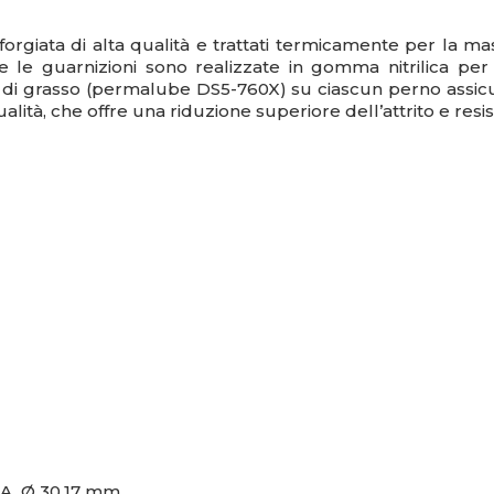
 forgiata di alta qualità e trattati termicamente per la m
 le guarnizioni sono realizzate in gomma nitrilica pe
di grasso (
permalube DS5-760X)
su ciascun perno assicu
 qualità, che offre una riduzione superiore dell’attrito e re
o A Ø 30,17 mm