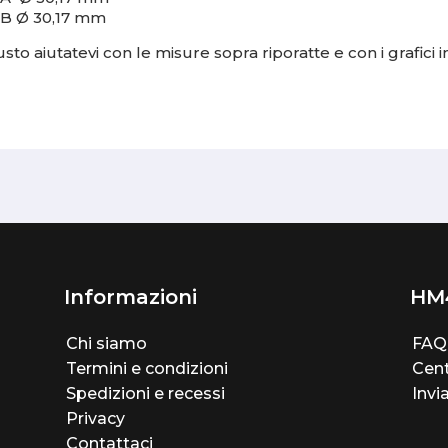
 B Ø 30,17 mm
sto aiutatevi con le misure sopra riporatte e con i grafici in
Informazioni
HM
Chi siamo
FAQ
Termini e condizioni
Cent
Spedizioni e recessi
Invi
Privacy
Contattaci