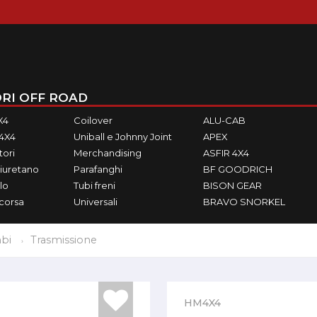
RI OFF ROAD
X4
Coilover
ALU-CAB
M4X4
Uniball e Johnny Joint
APEX
ori
Merchandising
ASFIR 4X4
iuretano
Parafanghi
BF GOODRICH
lo
Tubi freni
BISON GEAR
ecorsa
Universali
BRAVO SNORKEL
bi
Trasmissione
HM4X4