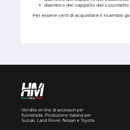
diametro del cappello del cuscinetto
Per essere certi di acquistare il ricambio giu
Vendita on line di accessori per
fuoristrada. Produzione italiana per
Suzuki, Land Rover, Nissan e Toyota.