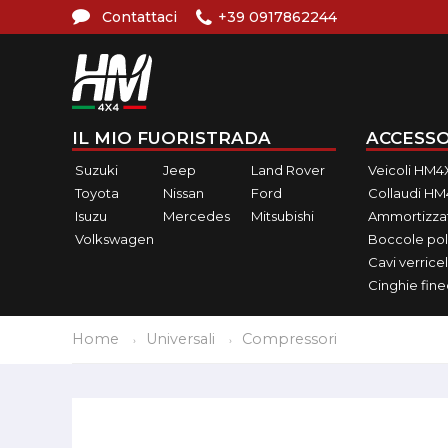
Contattaci
+39 0917862244
IL MIO FUORISTRADA
ACCESSO
Suzuki
Jeep
Land Rover
Veicoli HM4
Toyota
Nissan
Ford
Collaudi H
Isuzu
Mercedes
Mitsubishi
Ammortizzat
Volkswagen
Boccole pol
Cavi verricel
Cinghie fin
Home
Universali
Compressori