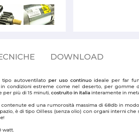
ECNICHE
DOWNLOAD
i tipo autoventilato
per uso continuo
ideale per far funz
n condizioni estreme come nel deserto, per gomme di g
per più di 15 minuti,
costruito in italia
interamente in meta
 contenute ed una rumorosità massima di 68db in modo
zio, è di tipo Oilless (senza olio) con organi interni che 
e!
 watt.