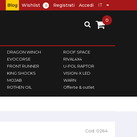
Blog
Wishlist
Registrati
Accedi
0
0
DRAGON WINCH
ROOF SPACE
EVOCORSE
RIVAL4X4
FRONT RUNNER
U-POL RAPTOR
KING SHOCKS
VISION-X LED
MOJAB
WARN
ROTHEN OIL
Offerte & outlet
Cod. 0264