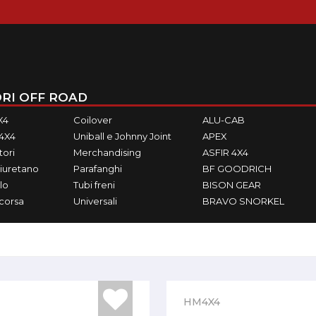
RI OFF ROAD
X4
Coilover
ALU-CAB
M4X4
Uniball e Johnny Joint
APEX
ori
Merchandising
ASFIR 4X4
iuretano
Parafanghi
BF GOODRICH
lo
Tubi freni
BISON GEAR
ecorsa
Universali
BRAVO SNORKEL
HM4X4