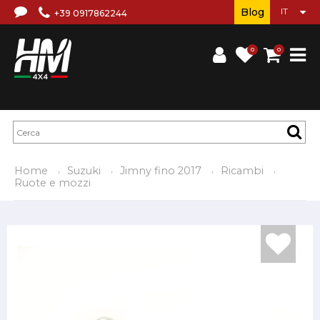
Blog
+39 0917862244
0
0
Home
Suzuki
Jimny fino 2017
Ricambi
Ruote e mozzi