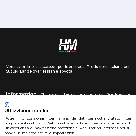
Vendita on line di accessori per fuoristrada. Produzione italiana per
Suzuki, Land Rover, Nissan e Toyota.
Informazioni
Chi siamo
Termini e condizioni
Spedizioni e
recessi
Privacy
Contattaci
Utilizziamo i cookie
HM4X4
Potremmo posizionarli per l'analisi dei dati dei nostri visitatori, per
FAQ
Centri assistenza
Invia una foto
migliorare il nostro sito Web, mostrare contenuti personalizzati e offrirti
un'esperienza di navigazione eccezionale. Per ulteriori informazioni sui
cookie utilizziamo aprire le impostazioni.
Account
Registrati
Accedi
Carrello