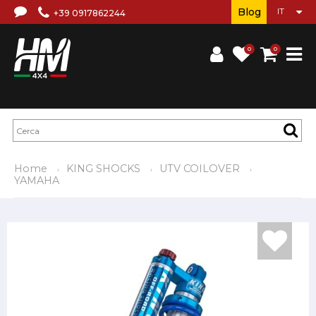
Blog
+39 0917862244
0
0
Home
KING SHOCKS
UTV COILOVER
YAMAHA