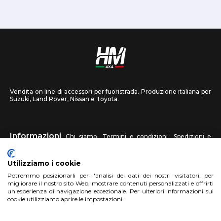
Vendita on line di accessori per fuoristrada. Produzione italiana per
Suzuki, Land Rover, Nissan e Toyota.
Informazioni
Chi siamo
Termini e condizioni
Spedizioni e
recessi
Privacy
Contattaci
Utilizziamo i cookie
HM4X4
Potremmo posizionarli per l'analisi dei dati dei nostri visitatori, per
FAQ
Centri assistenza
Invia una foto
migliorare il nostro sito Web, mostrare contenuti personalizzati e offrirti
un'esperienza di navigazione eccezionale. Per ulteriori informazioni sui
cookie utilizziamo aprire le impostazioni.
Account
Registrati
Accedi
Carrello