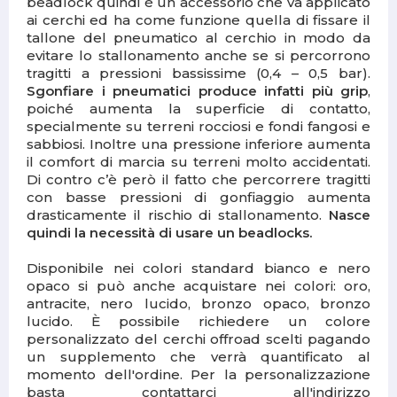
beadlock quindi è un accessorio che va applicato
ai cerchi ed ha come funzione quella di fissare il
tallone del pneumatico al cerchio in modo da
evitare lo stallonamento anche se si percorrono
tragitti a pressioni bassissime (0,4 – 0,5 bar).
Sgonfiare i pneumatici produce infatti più grip
,
poiché aumenta la superficie di contatto,
specialmente su terreni rocciosi e fondi fangosi e
sabbiosi. Inoltre una pressione inferiore aumenta
il comfort di marcia su terreni molto accidentati.
Di contro c’è però il fatto che percorrere tragitti
con basse pressioni di gonfiaggio aumenta
drasticamente il rischio di stallonamento.
Nasce
quindi la necessità di usare un beadlocks.
Disponibile nei colori standard bianco e nero
opaco si può anche acquistare nei colori: oro,
antracite, nero lucido, bronzo opaco, bronzo
lucido. È possibile richiedere un colore
personalizzato del cerchi offroad scelti pagando
un supplemento che verrà quantificato al
momento dell'ordine. Per la personalizzazione
basta contattarci all'indirizzo