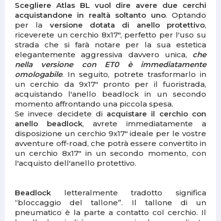
Scegliere Atlas BL vuol dire avere due cerchi
acquistandone in realtà soltanto uno
.
Optando
per la
versione dotata di anello protettivo
,
riceverete un cerchio 8x17",
perfetto per l'uso su
strada che
si farà notare per la sua estetica
elegantemente aggressiva davvero unica,
che
nella versione con ET0 è immediatamente
omologabile
.
In seguito, potrete trasformarlo in
un cerchio da 9x17"
pronto per il fuoristrada,
acquistando l'anello beadlock in un secondo
momento affrontando una piccola spesa.
Se invece decidete di
acquistare il cerchio con
anello beadlock
,
avrete immediatamente a
disposizione un cerchio 9x17" ideale per le vostre
avventure off-road,
che potrà essere convertito in
un cerchio 8x17" in un secondo momento, con
l'acquisto dell'anello protettivo.
Beadlock
letteralmente tradotto significa
“bloccaggio del tallone”. Il tallone di un
pneumatico è la parte a contatto col cerchio. Il