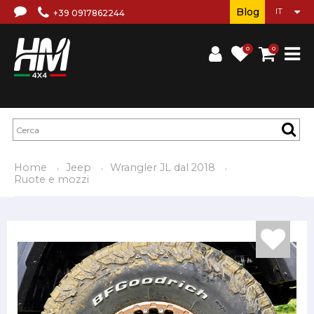
Blog
+39 0917862244
0
0
Home
Jeep
Wrangler JL dal 2018
Ruote e mozzi