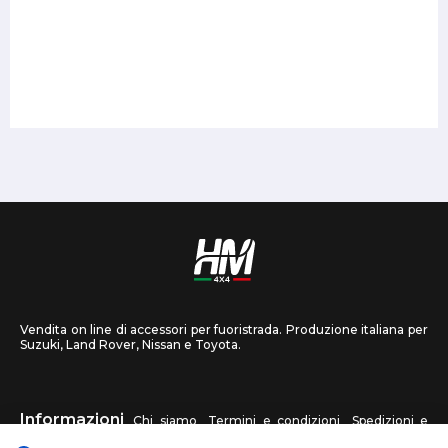
Vendita on line di accessori per fuoristrada. Produzione italiana per
Suzuki, Land Rover, Nissan e Toyota.
Informazioni
Chi siamo
Termini e condizioni
Spedizioni e
recessi
Privacy
Contattaci