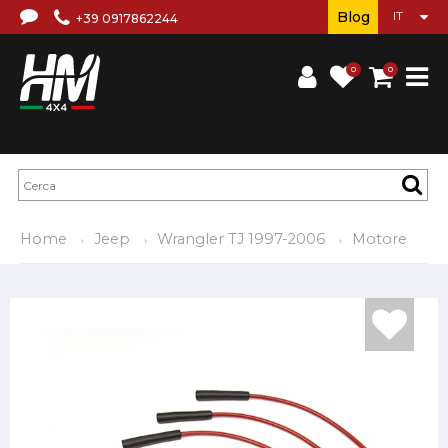
Blog
+39 0917862244
0
0
Home
Jeep
Wrangler TJ 1997-2006
Motore