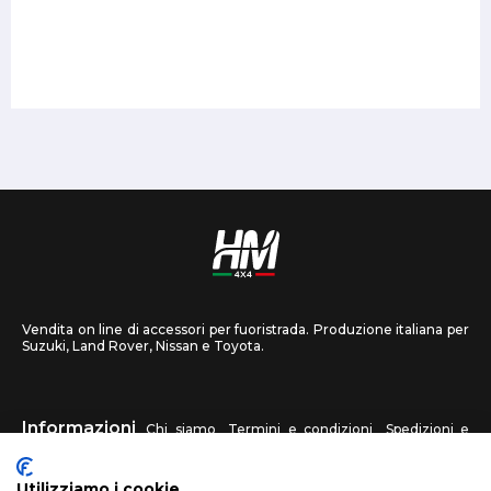
Vendita on line di accessori per fuoristrada. Produzione italiana per
Suzuki, Land Rover, Nissan e Toyota.
Informazioni
Chi siamo
Termini e condizioni
Spedizioni e
recessi
Privacy
Contattaci
Utilizziamo i cookie