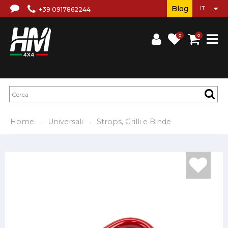
Blog
+39 0917862244
0
0
Home
Universali
Strops, Grilli e Binde