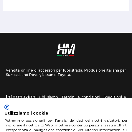
Vendita on line di accessori per fuoristrada. Produzione italiana per
Suzuki, Land Rover, Nissan e Toyota.
Informazioni
Chi siamo
Termini e condizioni
Spedizioni e
recessi
Privacy
Contattaci
Utilizziamo i cookie
HM4X4
Potremmo posizionarli per l'analisi dei dati dei nostri visitatori, per
FAQ
Centri assistenza
Invia una foto
migliorare il nostro sito Web, mostrare contenuti personalizzati e offrirti
un'esperienza di navigazione eccezionale. Per ulteriori informazioni sui