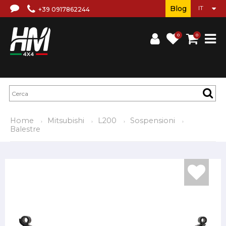
Blog
+39 0917862244
0
0
Home
Mitsubishi
L200
Sospensioni
Balestre