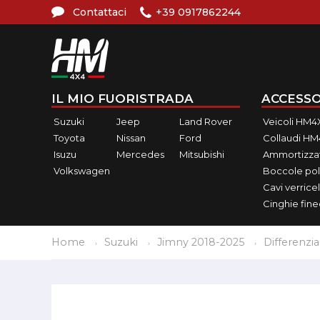
Contattaci
+39 0917862244
IL MIO FUORISTRADA
ACCESSO
Suzuki
Jeep
Land Rover
Veicoli HM4
Toyota
Nissan
Ford
Collaudi H
Isuzu
Mercedes
Mitsubishi
Ammortizzat
Volkswagen
Boccole pol
Cavi verricel
Cinghie fin
Home
Suzuki
Jimny 2018-2025
Differenzia