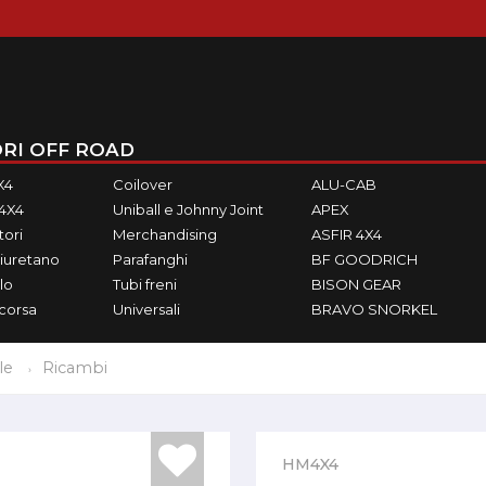
RI OFF ROAD
X4
Coilover
ALU-CAB
M4X4
Uniball e Johnny Joint
APEX
ori
Merchandising
ASFIR 4X4
iuretano
Parafanghi
BF GOODRICH
lo
Tubi freni
BISON GEAR
ecorsa
Universali
BRAVO SNORKEL
le
Ricambi
HM4X4