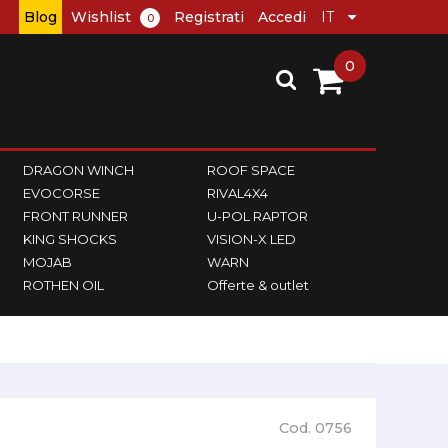
Blog
Wishlist
Registrati
Accedi
0
0
DRAGON WINCH
ROOF SPACE
EVOCORSE
RIVAL4X4
FRONT RUNNER
U-POL RAPTOR
KING SHOCKS
VISION-X LED
MOJAB
WARN
ROTHEN OIL
Offerte & outlet
Cod. 0756