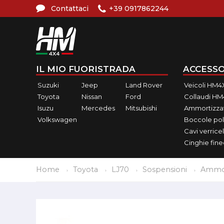
Contattaci
+39 0917862244
IL MIO FUORISTRADA
ACCESSO
Suzuki
Jeep
Land Rover
Veicoli HM4
Toyota
Nissan
Ford
Collaudi H
Isuzu
Mercedes
Mitsubishi
Ammortizzat
Volkswagen
Boccole pol
Cavi verricel
Cinghie fin
Home
Toyota
LJ70
Sospensioni
Ammor