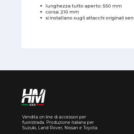
lunghezza tutto aperto: 550 mm
corsa: 210 mm
si installano sugli attacchi originali 
Vendita on line di accessori per
fuoristrada. Produzione italiana per
Suzuki, Land Rover, Nissan e Toyota.