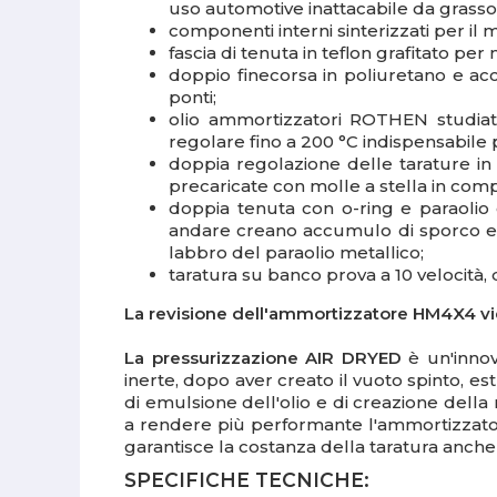
uso automotive inattacabile da grasso,
componenti interni sinterizzati per il 
fascia di tenuta in teflon grafitato pe
doppio finecorsa in poliuretano e acc
ponti;
olio ammortizzatori ROTHEN studiato
regolare fino a 200 °C indispensabile 
doppia regolazione delle tarature in 
precaricate con molle a stella in comp
doppia tenuta con o-ring e paraolio c
andare creano accumulo di sporco e d
labbro del paraolio metallico;
taratura su banco prova a 10 velocità, 
La revisione dell'ammortizzatore HM4X4 vi
La pressurizzazione AIR DRYED
è un'innov
inerte, dopo aver creato il vuoto spinto, 
di emulsione dell'olio e di creazione della
a rendere più performante l'ammortizzato
garantisce la costanza della taratura anche 
SPECIFICHE TECNICHE: