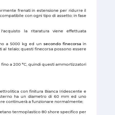
rmente frenati in estensione per ridurre il
compatibile con ogni tipo di assetto; in fase
quisto la ritaratura viene effettuata
fino a 5000 kg ed un
secondo finecorsa
in
i al telaio; questi finecorsa possono essere
a fino a 200 °C, quindi questi ammortizzatori
trolitica con finitura Bianca Iridescente e
o esterno ha un diametro di 60 mm ed uno
tore continuerà a funzionare normalmente;
retano termoplastico 80 shore specifico per