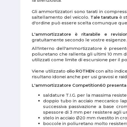
la silenziosità.
Gli ammortizzatori sono tarati in compress
saltellamento del veicolo.
Tale taratura
è st
d'ordine può essere scelta comunque quel
L'ammortizzatore è ritarabile e revisi
gratuitamente secondo le vostre esigenze.
All'interno dell'ammortizzatore è prese
poliuretano che rallenta gli ultimi 10 mm d
utilizzati come limite di escursione per il p
Viene utilizzato
olio ROTHEN
con alto indice
risultano idonei anche per usi gravosi e rai
L'ammortizzatore Competition60 presenta le
saldature T.I.G. per la massima resiste
doppio tubo in acciaio meccanico lapp
successiva passivazione a base cro
spessore di 3 mm per resistere agli u
stelo in acciaio Ø20 mm rivestito in 
boccole in poliuretano molto resisten