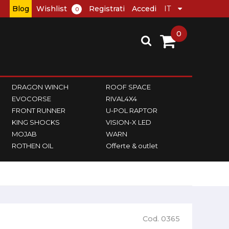
Blog
Wishlist
Registrati
Accedi
0
0
DRAGON WINCH
ROOF SPACE
EVOCORSE
RIVAL4X4
FRONT RUNNER
U-POL RAPTOR
KING SHOCKS
VISION-X LED
MOJAB
WARN
ROTHEN OIL
Offerte & outlet
Cod. 0365