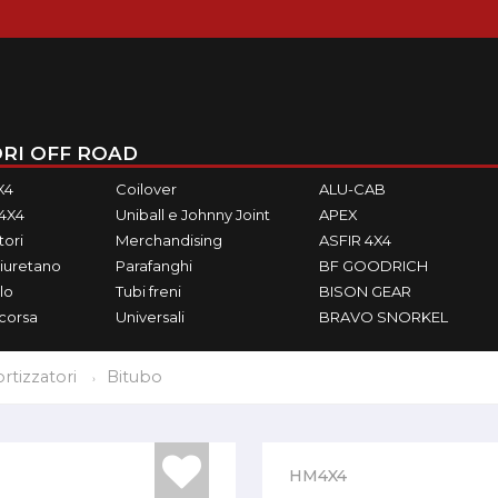
RI OFF ROAD
X4
Coilover
ALU-CAB
M4X4
Uniball e Johnny Joint
APEX
ori
Merchandising
ASFIR 4X4
iuretano
Parafanghi
BF GOODRICH
lo
Tubi freni
BISON GEAR
ecorsa
Universali
BRAVO SNORKEL
tizzatori
Bitubo
HM4X4