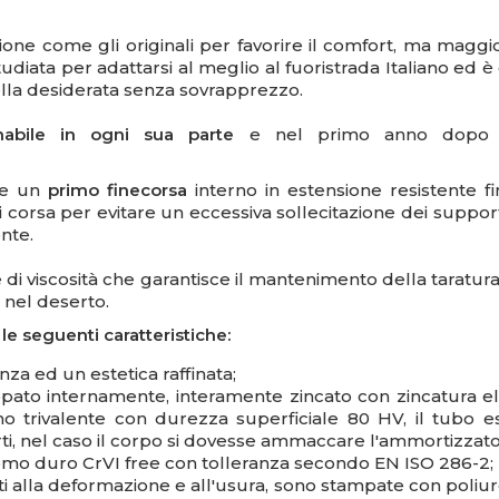
ione come gli originali per favorire il comfort, ma maggio
udiata per adattarsi al meglio al fuoristrada Italiano ed è 
la desiderata senza sovrapprezzo.
onabile in ogni sua parte
e nel primo anno dopo l'ac
nte un
primo finecorsa
interno in estensione resistente 
i corsa per evitare un eccessiva sollecitazione dei support
onte.
 di viscosità che garantisce il mantenimento della taratur
d nel deserto.
 seguenti caratteristiche:
nza ed un estetica raffinata;
ato internamente, interamente zincato con zincatura elet
mo trivalente con durezza superficiale 80 HV, il tub
rti, nel caso il corpo si dovesse ammaccare l'ammortizza
cromo duro CrVI free con tolleranza secondo EN ISO 286-2;
ti alla deformazione e all'usura, sono stampate con poliu