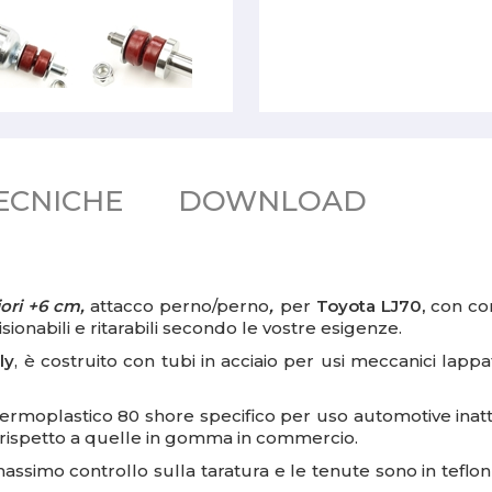
ECNICHE
DOWNLOAD
iori +6 cm,
attacco perno/perno
,
per
Toyota LJ70,
con co
sionabili e ritarabili secondo le vostre esigenze.
ly
, è costruito con tubi in acciaio per usi meccanici lap
termoplastico 80 shore specifico per uso automotive inatt
a rispetto a quelle in gomma in commercio.
massimo controllo sulla taratura e le tenute sono in teflo