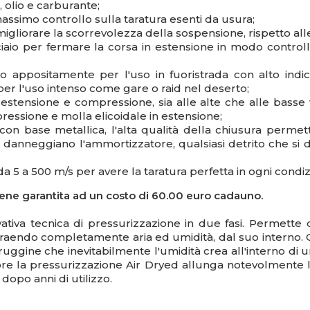
 olio e carburante;
massimo controllo sulla taratura esenti da usura;
r migliorare la scorrevolezza della sospensione, rispetto all
iaio per fermare la corsa in estensione in modo controlla
 appositamente per l'uso in fuoristrada con alto indice
per l'uso intenso come gare o raid nel deserto;
estensione e compressione, sia alle alte che alle basse v
ressione e molla elicoidale in estensione;
on base metallica, l'alta qualità della chiusura permett
anneggiano l'ammortizzatore, qualsiasi detrito che si de
da 5 a 500 m/s per avere la taratura perfetta in ogni condiz
ene garantita ad un costo di 60.00 euro cadauno.
ativa tecnica di pressurizzazione in due fasi. Permette
estraendo completamente aria ed umidità, dal suo interno
 ruggine che inevitabilmente l'umidità crea all'interno d
re la pressurizzazione Air Dryed allunga notevolmente 
dopo anni di utilizzo.