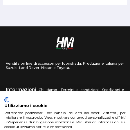
Vendita on line di accessori per fuoristrada. Produzione italiana per
Suzuki, Land Rover, Nissan e Toyota.
Informazioni
Chi siamo
Termini e condizioni
Spedizioni e
recessi
Privacy
Contattaci
Utilizziamo i cookie
HM4X4
Potremmo posizionarli per l'analisi dei dati dei nostri visitatori, per
FAQ
Centri assistenza
Invia una foto
migliorare il nostro sito Web, mostrare contenuti personalizzati e offrirti
un'esperienza di navigazione eccezionale. Per ulteriori informazioni sui
cookie utilizziamo aprire le impostazioni.
Account
Registrati
Accedi
Carrello