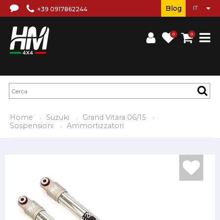
Blog
+39 0917862244
0
0
Home
Suzuki
Grand Vitara 06/15
Sospensioni
Ammortizzatori