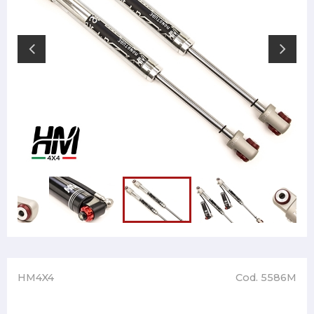
HM4X4
Cod. 5586M