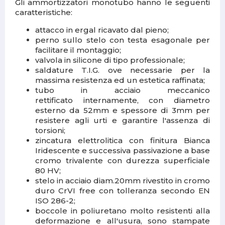
Gli ammortizzatori monotubo hanno le seguenti
caratteristiche:
attacco in
ergal ricavato dal pieno;
perno sullo stelo con
testa esagonale
per
facilitare il montaggio;
valvola in silicone
di tipo professionale
;
saldature T.I.G.
ove necessarie per la
massima resistenza ed un estetica raffinata;
tubo
in acciaio meccanico
rettificato internamente, con diametro
esterno da 52mm e spessore di 3mm per
resistere agli urti e garantire l'assenza di
torsioni;
zincatura elettrolitica con finitura Bianca
Iridescente e successiva passivazione a base
cromo trivalente con durezza superficiale
80 HV;
stelo
in acciaio diam.20mm rivestito in cromo
duro CrVI free con tolleranza secondo EN
ISO 286-2;
boccole in poliuretano
molto resistenti alla
deformazione e all'usura, sono stampate