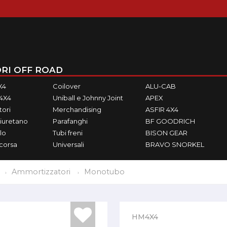
RI OFF ROAD
X4
Coilover
ALU-CAB
M4X4
Uniball e Johnny Joint
APEX
ori
Merchandising
ASFIR 4X4
iuretano
Parafanghi
BF GOODRICH
lo
Tubi freni
BISON GEAR
ecorsa
Universali
BRAVO SNORKEL
Ammortizzatori
Monotubo
HM4X4