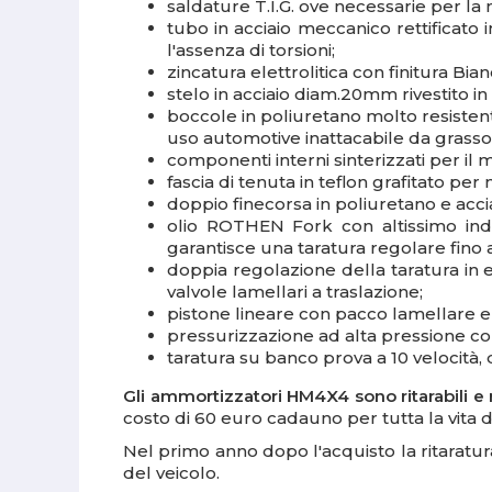
saldature T.I.G.
ove necessarie per la 
tubo
in acciaio meccanico rettificat
l'assenza di torsioni;
zincatura elettrolitica con finitura B
stelo
in acciaio diam.20mm rivestito 
boccole in poliuretano
molto resistent
uso automotive inattacabile da grasso,
componenti interni sinterizzati
per il 
fascia di tenuta in teflon
grafitato per 
doppio finecorsa in poliuretano
e acci
olio ROTHEN Fork
con altissimo ind
garantisce una taratura regolare fino 
doppia regolazione della taratura
in 
valvole lamellari a traslazione;
pistone lineare con pacco lamellare 
pressurizzazione ad alta pressione co
taratura su banco prova
a 10 velocità,
Gli ammortizzatori HM4X4 sono ritarabili e r
costo di 60 euro cadauno per tutta la vita 
Nel primo anno dopo l'acquisto la ritaratura
del veicolo.