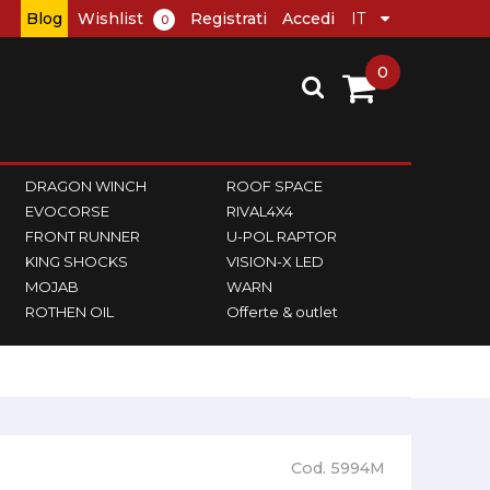
Blog
Wishlist
Registrati
Accedi
0
0
DRAGON WINCH
ROOF SPACE
EVOCORSE
RIVAL4X4
FRONT RUNNER
U-POL RAPTOR
KING SHOCKS
VISION-X LED
MOJAB
WARN
ROTHEN OIL
Offerte & outlet
Cod. 5994M