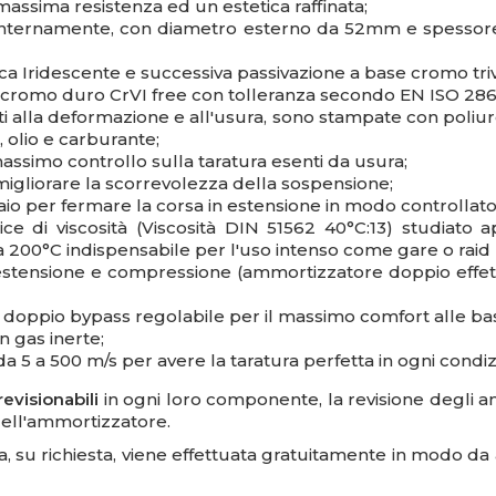
massima resistenza ed un estetica raffinata;
o internamente, con diametro esterno da 52mm e spessore 
ianca Iridescente e successiva passivazione a base cromo t
in cromo duro CrVI free con tolleranza secondo EN ISO 286
i alla deformazione e all'usura, sono stampate con poliu
 olio e carburante;
massimo controllo sulla taratura esenti da usura;
migliorare la scorrevolezza della sospensione;
aio per fermare la corsa in estensione in modo controllato
ice di viscosità (Viscosità DIN 51562 40°C:13) studiato 
a 200°C indispensabile per l'uso intenso come gare o raid 
estensione e compressione (ammortizzatore doppio effetto)
e
doppio bypass
regolabile per il massimo comfort alle bas
n gas inerte;
 da 5 a 500 m/s per avere la taratura perfetta in ogni condiz
evisionabili
in ogni loro componente,
la revisione degli
dell'ammortizzatore.
, su richiesta, viene effettuata
gratuitamente
in modo da a