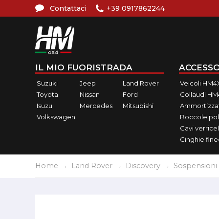
Contattaci
+39 0917862244
IL MIO FUORISTRADA
ACCESSO
Suzuki
Jeep
Land Rover
Veicoli HM4
Toyota
Nissan
Ford
Collaudi H
Isuzu
Mercedes
Mitsubishi
Ammortizzat
Volkswagen
Boccole pol
Cavi verricel
Cinghie fin
Home
Land Rover
Discovery
Sospensioni