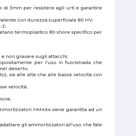
di 3mm per resistere agli urti e garantire
rivalente con durezza superficiale 80 HV;
-2;
retano termoplastico 80 shore specifico per
 e non gravare sugli attacchi;
appositamente per l'uso in fuoristrada che
nel deserto;
, sia alle alte che alle basse velocità con
se velocità;
ione.
 ammortizzatori HM4X4
viene garantita ad un
dattare gli ammortizzatori all'uso che fate