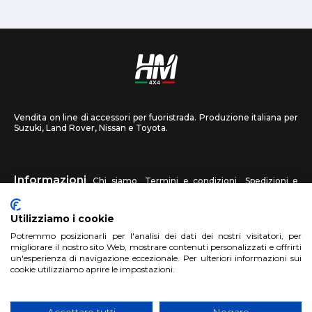
Vendita on line di accessori per fuoristrada. Produzione italiana per
Suzuki, Land Rover, Nissan e Toyota.
Informazioni
Chi siamo
Termini e condizioni
Spedizioni e
recessi
Privacy
Contattaci
Utilizziamo i cookie
HM4X4
Potremmo posizionarli per l'analisi dei dati dei nostri visitatori, per
FAQ
Centri assistenza
Invia una foto
migliorare il nostro sito Web, mostrare contenuti personalizzati e offrirti
un'esperienza di navigazione eccezionale. Per ulteriori informazioni sui
cookie utilizziamo aprire le impostazioni.
Account
Registrati
Accedi
Carrello