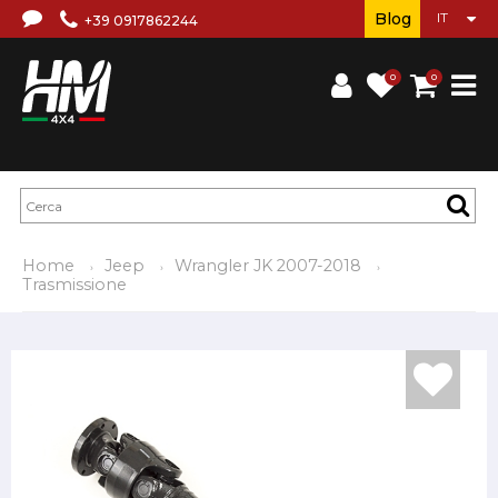
Blog
+39 0917862244
0
0
Home
Jeep
Wrangler JK 2007-2018
Trasmissione