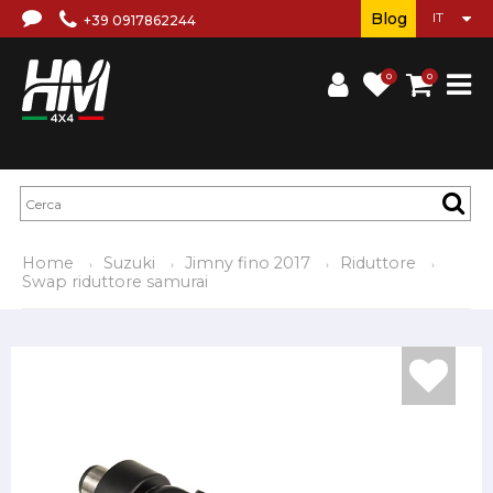
Blog
+39 0917862244
0
0
Home
Suzuki
Jimny fino 2017
Riduttore
Swap riduttore samurai