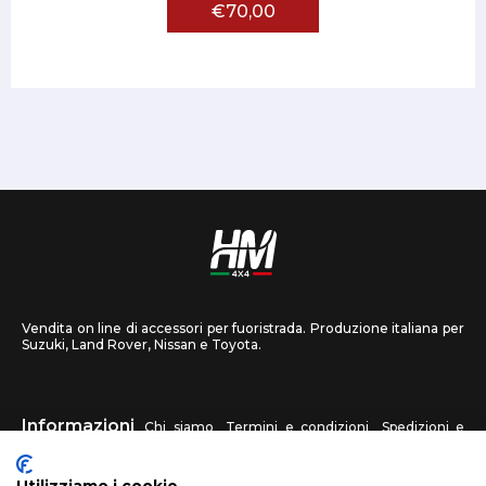
€70,00
Vendita on line di accessori per fuoristrada. Produzione italiana per
Suzuki, Land Rover, Nissan e Toyota.
Informazioni
Chi siamo
Termini e condizioni
Spedizioni e
recessi
Privacy
Contattaci