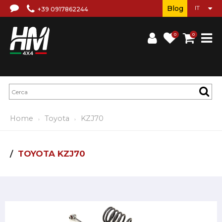
Blog
+39 0917862244
0
0
Home
Toyota
KZJ70
TOYOTA KZJ70