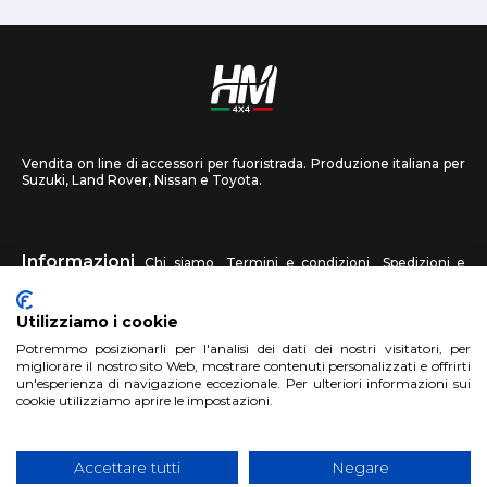
Vendita on line di accessori per fuoristrada. Produzione italiana per
Suzuki, Land Rover, Nissan e Toyota.
Informazioni
Chi siamo
Termini e condizioni
Spedizioni e
recessi
Privacy
Contattaci
Utilizziamo i cookie
HM4X4
Potremmo posizionarli per l'analisi dei dati dei nostri visitatori, per
FAQ
Centri assistenza
Invia una foto
migliorare il nostro sito Web, mostrare contenuti personalizzati e offrirti
un'esperienza di navigazione eccezionale. Per ulteriori informazioni sui
cookie utilizziamo aprire le impostazioni.
Account
Registrati
Accedi
Carrello
Accettare tutti
Negare