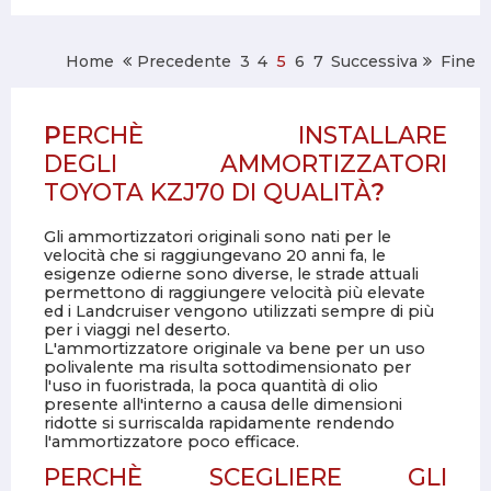
Home
Precedente
3
4
5
6
7
Successiva
Fine
P
ERCHÈ INSTALLARE
DEGLI AMMORTIZZATORI
TOYOTA KZJ70 DI QUALITÀ
?
Gli ammortizzatori originali sono nati per le
velocità che si raggiungevano 20 anni fa, le
esigenze odierne sono diverse, le strade attuali
permettono di raggiungere velocità più elevate
ed i Landcruiser vengono utilizzati sempre di più
per i viaggi nel deserto.
L'ammortizzatore originale va bene per un uso
polivalente ma risulta sottodimensionato per
l'uso in fuoristrada, la poca quantità di olio
presente all'interno a causa delle dimensioni
ridotte si surriscalda rapidamente rendendo
l'ammortizzatore poco efficace.
PERCHÈ SCEGLIERE GLI