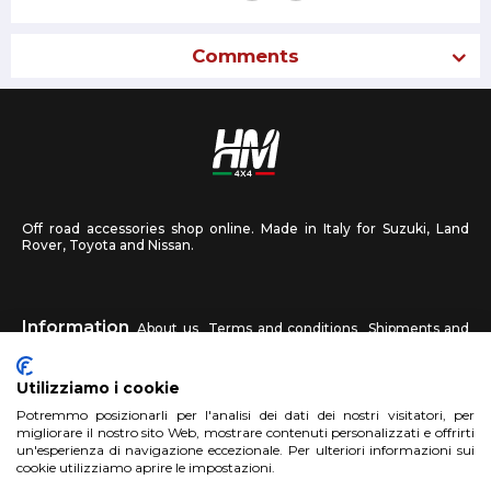
Comments
Off road accessories shop online. Made in Italy for Suzuki, Land
Rover, Toyota and Nissan.
Information
About us
Terms and conditions
Shipments and
returns
Privacy
Contact us
Utilizziamo i cookie
HM4X4
Potremmo posizionarli per l'analisi dei dati dei nostri visitatori, per
FAQ
Affiliated workshop
Send us a photo
migliorare il nostro sito Web, mostrare contenuti personalizzati e offrirti
un'esperienza di navigazione eccezionale. Per ulteriori informazioni sui
cookie utilizziamo aprire le impostazioni.
Account
Sign up
Log in
Shopping Cart